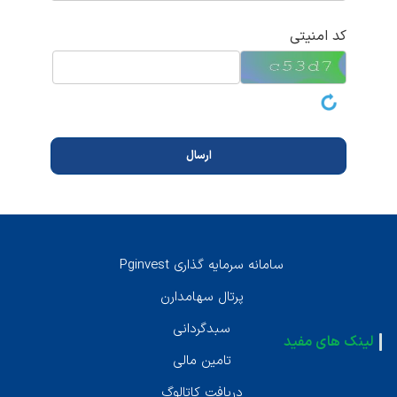
کد امنیتی
سامانه سرمايه گذارى Pginvest
پرتال سهامدارن
سبدگردانى
لینک های مفید
تامين مالى
دريافت كاتالوگ