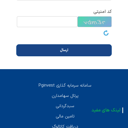
کد امنیتی
سامانه سرمايه گذارى Pginvest
پرتال سهامدارن
سبدگردانى
لینک های مفید
تامين مالى
دريافت كاتالوگ