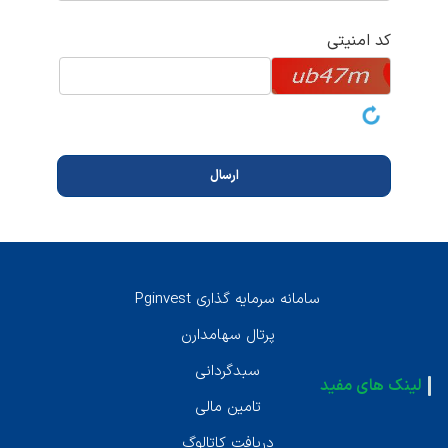
کد امنیتی
سامانه سرمايه گذارى Pginvest
پرتال سهامدارن
سبدگردانى
لینک های مفید
تامين مالى
دريافت كاتالوگ