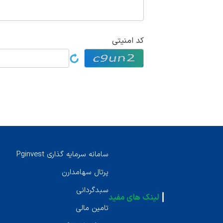
کد امنیتی
سامانه سرمايه گذارى Pginvest
پرتال سهامدارن
سبدگردانى
لینک های مفید
تامين مالى