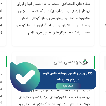
من
بنگاه‌های اقتصادی است. ما با انتشار انواع اوراق
اس
بهادار (بدهی و سرمایه‌ای) و ارائه خدماتی چون
به
مشاوره عرضه، پذیره‌نویسی و بازارگردانی، نقش
بر
واسط میان ناشران و سرمایه‌گذاران را ایفا کرده و
و 
مسیر رشد کسب‌وکارها را هموار می‌سازیم.
مهندسی مالی
سب
توسعه زنجیره ارزش در صنایع نفت، گاز و
به
پتروشیمی نیازمند الگوهای نوین مالی است. ما
سر
در بخش مهندسی مالی با طراحی مدل‌های
می
بهینه و تکیه بر فناوری‌های پیشرفته، راهکارهای
اخ
هوشمندانه‌ای برای توسعه پارک‌های شیمیایی و