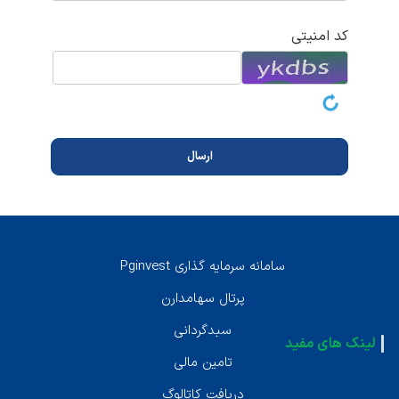
کد امنیتی
سامانه سرمايه گذارى Pginvest
پرتال سهامدارن
سبدگردانى
لینک های مفید
تامين مالى
دريافت كاتالوگ