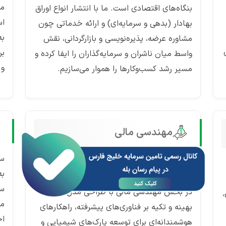
من
بنگاه‌های اقتصادی است. ما با انتشار انواع اوراق
اس
بهادار (بدهی و سرمایه‌ای) و ارائه خدماتی چون
به
مشاوره عرضه، پذیره‌نویسی و بازارگردانی، نقش
بر
واسط میان ناشران و سرمایه‌گذاران را ایفا کرده و
و 
مسیر رشد کسب‌وکارها را هموار می‌سازیم.
مهندسی مالی
سب
توسعه زنجیره ارزش در صنایع نفت، گاز و
به
پتروشیمی نیازمند الگوهای نوین مالی است. ما
سر
در بخش مهندسی مالی با طراحی مدل‌های
می
بهینه و تکیه بر فناوری‌های پیشرفته، راهکارهای
اخ
هوشمندانه‌ای برای توسعه پارک‌های شیمیایی و