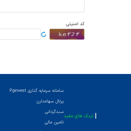
کد امنیتی
سامانه سرمايه گذارى Pginvest
پرتال سهامدارن
سبدگردانى
لینک های مفید
تامين مالى